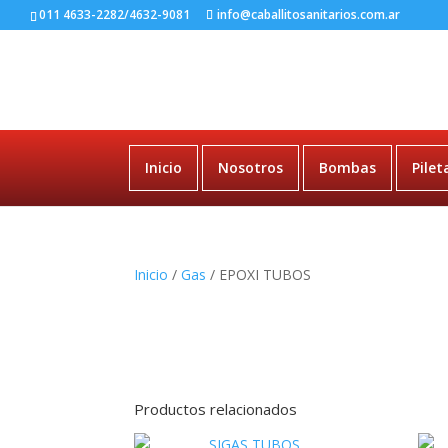
011 4633-2282/4632-9081
info@caballitosanitarios.com.ar
Inicio
Nosotros
Bombas
Pilet
Inicio
/
Gas
/ EPOXI TUBOS
Productos relacionados